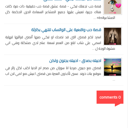
قصة حب تجعلك تبكي - قصة عشق قصة حب حقيقية ذات مرة كانت
هناك جزيرة تعيش عليها جميع المشاعر السعادة الحزن الحكمة كل
المشاعر&nbs ...
قصة حب واقعية على الواتساب تنتهي بكارثة
اسرد لكم قصتي التي قد تضحك او تبكي منها أتمنى قرائتها لنهاية
اسمي علي شاب ابلغ من العمر تسعة عشر لدي مشكلة وهي اني
مشوة الوجة ل ...
احببته بصدق - احببته بجنون ولكن
قصتي مع حبيبي مرحبا انا سوزان من مصر ام الدنيا اكتب لكل زائر في
موقع بنات خوند عسى تأخذون العبرة من قصتي اعيش مع امي لان اب
...
0 comments