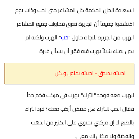
السعادة الحزن الحكمة كل المشاعر
حتى لحب وذات يوم
اكتشفوا جميعاً أن الجزيرة تغرق فحاولت جميع المشاعر
الهرب من
الجزيرة للنجاة حاول "
حب
" الهرب ولكنه لم
يكن يملك شيئاً يهرب فيه فقرر أن يسأل غيرة
احببته بصدق - احببته بجنون ولكن
ليهرب معه فوجد "الثراء" يهرب في مركب فخم جداً
فقال الحب للـثراء هل ممكن
أركب معك؟ فرد الثراء
بالطبع لا إن مركبي تحتوي على الكثير من الذهب
والفضة
ولا مكان لك معي.