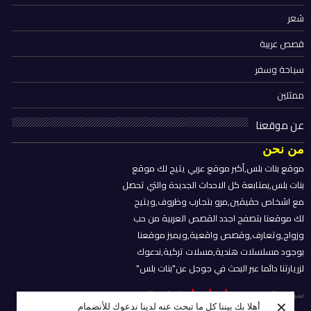
شعر
قصص عربية
سياحة وسفر
ممثلين
عن موقعنا
من نحن
موقع بنات بلس,أكبر موقع عربي يتيح لك موقع
بنات بلس,بمتابعة كل الاحداث الجديدة والتي تحصل
مع اشخاص حقيقين,مرو بتجارب وظروف,ويتيح
لك موقعنا بتصفح اجدد القصص العربية من حب
وزواج,وتعارف,وقصص واقعية,ويميز موقعنا
بوجود مسلسلات هندية,مسلات تركية,ندعوك
لزريارتنا دائما عبر البحث في جوجل عن"بنات بلس"
اتصل بنا
سياسة
الخصوصية
---
-
--
اتفاقية المستخدم
×
أهلا بك بيننا كل ما تبحث عنه لدينا ندعوك للأنضمام