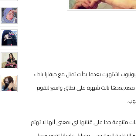
تيوب اشتهرت بعدما بدأت تمثل مع جيفارا باداء
عة معه,بعدها نالت شهرة على نطاق واسع لتقوم
وب.
 متنوعة جدا على قناتها اي بمعنى أنها لا تهتم
لاغلبية للعبة ببجي موبايل واحيانا تقوم بعمل