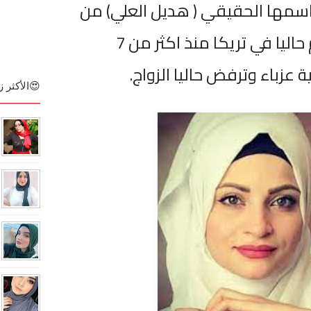
سمها الحقيقي ( هديل العلي) من
مواليد 1996, حيث تقيم حاليا في تريكا منذ اكثر من 7
 عزباء وترفض حاليا الزواج.
😍الأكثر ز