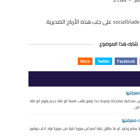
socialblade
على جلب هذة الأرباح التقديرية.
شارك هذا الموضوع
More
Twitter
Facebook
معرفتها
حدث اليوم عن شخصية مضحكة ومرحة جدا وهو يلقب نفسة ابو فله جديد,يقوم ابو فله
ن ...
ك معرفتها
A_B_N_ ابن سوريا سامر وحود او ما يطلق علية اسم ابن سوريا هوا من سوريا تولد ادلب ويقيم