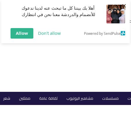
×
أهلا بك بيننا كل ما تبحث عنه لدينا ندعوك
للأنضمام والدردشة معنا نحن في انتظارك
عربي💕
Allow
Don't allow
Powered by SendPulse
ات
مسلسلات
مشاهير اليوتيوب
ثقافة عامة
ممثلين
شعر