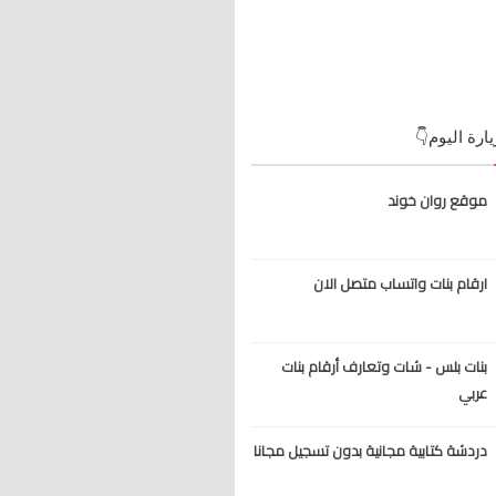
يارة اليوم👇
موقع روان خوند
ارقام بنات واتساب متصل الان
بنات بلس - شات وتعارف أرقام بنات
عربي
دردشة كتابية مجانية بدون تسجيل مجانا