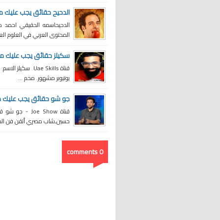
الدحيح حقائق يجب عليك م
المحتوى العربي في العلوم العام
سكيلز حقائق يجب عليك م
قناة Uae Skills 
يوتيوبر مشهور. محم ...
جو شو حقائق يجب عليك م
قناة Joe Show
حسين,شاب مصري أتقن فن المس
0 comments