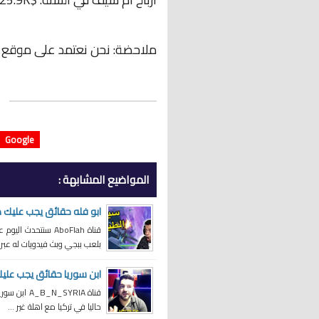
ملاحضة: نحن نعتمد على موقع
Google
المواضيع المشابهة :
ابو فله حقائق يجب عليك 
قناة AboFlah سنت
بلعب ببجي وبث فيدويات له عبر ق
ابن سوريا حقائق يجب علي
قناة SYRIA
حاليا في تركيا مع اهلة غير ...