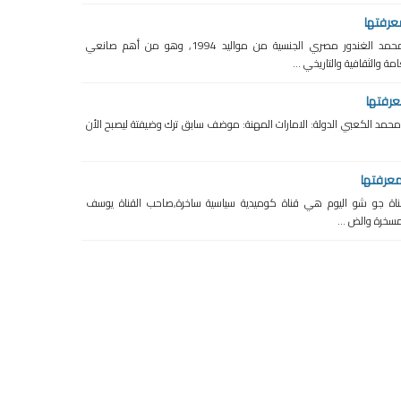
عرفتها
الدحيحاسمه الحقيقي احمد محمد الغندور مصري الجنسية من مواليد 1994, وهو من أهم صانعي
ة والثقافية والتاريخي ...
عرفتها
سكيلز الاسم: محمد الكعبي الدولة: الامارات المهنة: موضف سابق ترك وضيفتة ليصبح الأن
عرفتها
 - جو شو قناة جو شو اليوم هي قناة كوميدية سياسية ساخرة,صاحب القناة يوسف
خرة والض ...